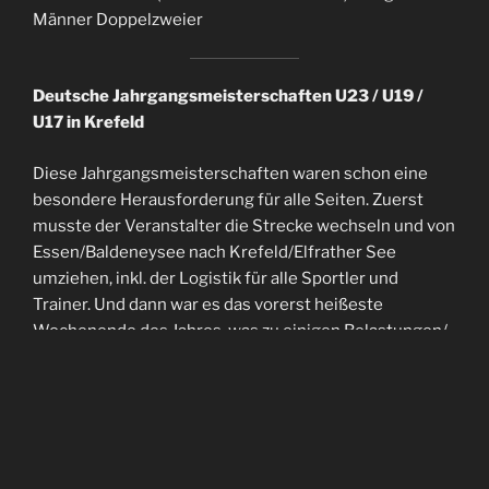
Männer Doppelzweier
Deutsche Jahrgangsmeisterschaften U23 / U19 /
U17 in Krefeld
Diese Jahrgangsmeisterschaften waren schon eine
besondere Herausforderung für alle Seiten. Zuerst
musste der Veranstalter die Strecke wechseln und von
Essen/Baldeneysee nach Krefeld/Elfrather See
umziehen, inkl. der Logistik für alle Sportler und
Trainer. Und dann war es das vorerst heißeste
Wochenende des Jahres, was zu einigen Belastungen/
Überlastungen bei den Sportlern führte. Trotzdem
konnte der Ruderverband Südwest viele Boote in die
A-Finals bringen und auch Medaillen gewinnen.
Der ausführliche Bericht von Annika Elsen folgt
hier
U23