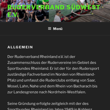
Zum
RUDERVERBAND SÜDWEST
Inhalt
E.V.
springen
Menü
ALLGEMEIN
Der Ruderverband Rheinland e.V. ist der
Zusammenschluss der Rudervereine im Gebiet des
Sportbundes Rheinland. Er ist der für den Rudersport
zuständige Fachverband im Norden von Rheinland-
Pfalz und umfasst die Ruderclubs entlang von Saar,
Mosel, Lahn, Nahe und dem Rhein von Bacharach bis
zur Landesgrenze nach Nordrhein-Westfalen.
Seine Gründung erfolgte zeitgleich mit der des
Sportbundes Rheinland im Jahre 1949 in Koblenz.