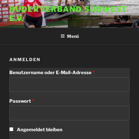
Zum
RUDERVERBAND SÜDWEST
Inhalt
E.V.
springen
Menü
ANMELDEN
Benutzername oder E-Mail-Adresse
*
Passwort
*
Angemeldet bleiben